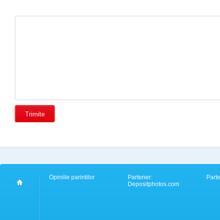
Opiniile parintilor
Partener:
Part
Depositphotos.com