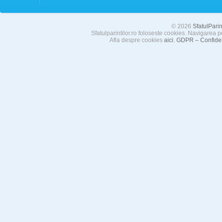
© 2026
SfatulParint
Sfatulparintilor.ro foloseste cookies. Navigarea p
Afla despre cookies
aici
.
GDPR – Confident