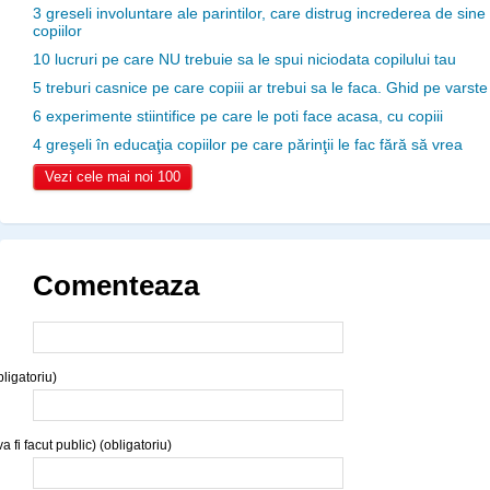
3 greseli involuntare ale parintilor, care distrug increderea de sine
copiilor
10 lucruri pe care NU trebuie sa le spui niciodata copilului tau
5 treburi casnice pe care copiii ar trebui sa le faca. Ghid pe varste
6 experimente stiintifice pe care le poti face acasa, cu copiii
4 greşeli în educaţia copiilor pe care părinţii le fac fără să vrea
Vezi cele mai noi 100
Comenteaza
ligatoriu)
a fi facut public) (obligatoriu)