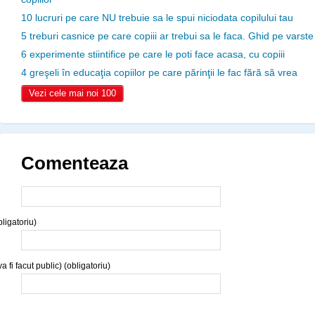
10 lucruri pe care NU trebuie sa le spui niciodata copilului tau
5 treburi casnice pe care copiii ar trebui sa le faca. Ghid pe varste
6 experimente stiintifice pe care le poti face acasa, cu copiii
4 greşeli în educaţia copiilor pe care părinţii le fac fără să vrea
Vezi cele mai noi 100
Comenteaza
ligatoriu)
a fi facut public) (obligatoriu)