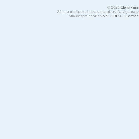
© 2026
SfatulParint
Sfatulparintilor.ro foloseste cookies. Navigarea p
Afla despre cookies
aici
.
GDPR – Confident