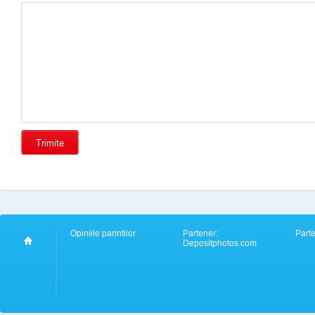
Opiniile parintilor
Partener:
Part
Depositphotos.com