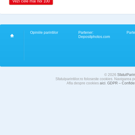
Vezi cele mai noi 100
Opiniile parintilor
Partener:
Part
Depositphotos.com
© 2026
SfatulParint
Sfatulparintilor.ro foloseste cookies. Navigarea p
Afla despre cookies
aici
.
GDPR – Confident