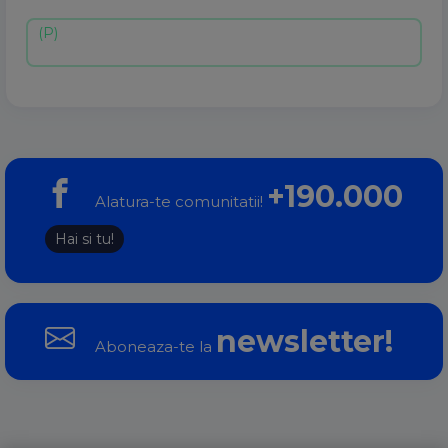
+190.000
Alatura-te comunitatii!
Hai si tu!
newsletter!
Aboneaza-te la