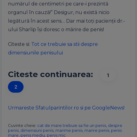
numărul de centimetri pe care-i prezintă
organul în cauză!” Desigur, nu există nicio
legătură în acest sens… Dar mai toți pacienții dr.-
ului Sharlip își doresc o mărire de penis!
Citeste si:
Tot ce trebuie sa stii despre
dimensiunile penisului
Citeste continuarea:
1
2
Urmareste Sfatulparintilor.ro si pe GoogleNews!
Cuvinte cheie:
cat de mare trebuie sa fie un penis
,
despre
penis
,
dimensiuni penis
,
marime penis
,
marire penis
,
penis
mare
,
penis mediu
,
penis mic