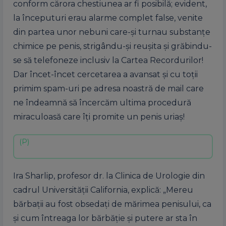
conform cărora chestiunea ar fi posibilă; evident,
la începuturi erau alarme complet false, venite
din partea unor nebuni care-și turnau substanțe
chimice pe penis, strigându-și reușita și grăbindu-
se să telefoneze inclusiv la Cartea Recordurilor!
Dar încet-încet cercetarea a avansat și cu toții
primim spam-uri pe adresa noastră de mail care
ne îndeamnă să încercăm ultima procedură
miraculoasă care îți promite un penis uriaș!
Ira Sharlip, profesor dr. la Clinica de Urologie din
cadrul Universității California, explică: „Mereu
bărbații au fost obsedați de mărimea penisului, ca
și cum întreaga lor bărbăție și putere ar sta în