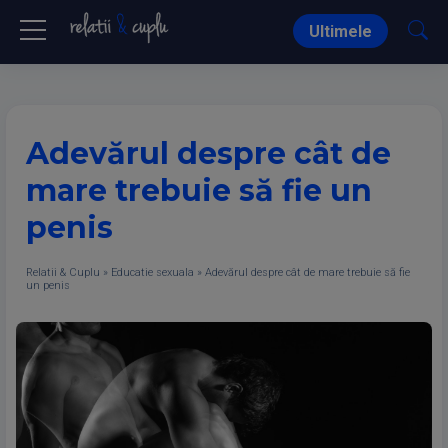
Ultimele
Adevărul despre cât de
mare trebuie să fie un
penis
Relatii & Cuplu
»
Educatie sexuala
»
Adevărul despre cât de mare trebuie să fie
un penis