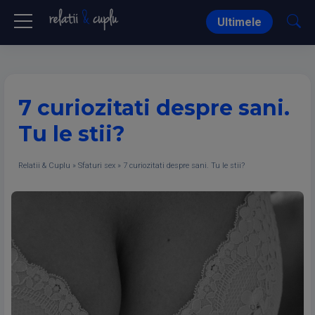
Ultimele
7 curiozitati despre sani.
Tu le stii?
Relatii & Cuplu
»
Sfaturi sex
»
7 curiozitati despre sani. Tu le stii?