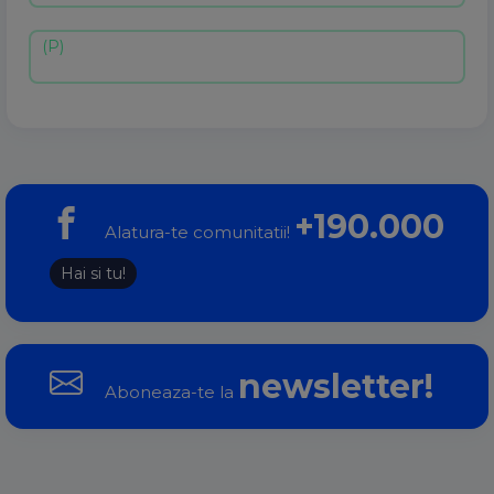
+190.000
Alatura-te comunitatii!
Hai si tu!
newsletter!
Aboneaza-te la