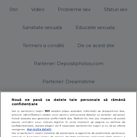
Stiri
Video
Probleme sex
Sfaturi sex
Sanatate sexuala
Educatie sexuala
Termeni si conditii
De ce acest site
Partener: Depositphotos.com
Partener: Dreamstime
Nouă ne pasă ca datele tale personale să rămână
confidențiale
© 2026
SfatulParintilor.ro
.
Designed by Live Design
Noi și partenerii noștri
959
stocăm și/sau accesăm informații pe dispozitivul dvs.,
precum identificatorii cookie unici pentru prelucrarea datelor cu caracter personal.
Puteți accepta sau gestiona preferințele dvs. făcând clic mai jos, respectiv vă puteți
opune utilizării unui interes legitim în orice moment pe pagina cu politica de
confidențialitate. Aceste alegeri vor fi raportate partenerilor noștri și nu vă vor afecta
navigarea.
Mai multe detalii
Noi si partenerii nostri (retelele de socializare si agentiile de publicitate partenere,
precum si furnizorii nostri de servicii de date analitice) prelucram date pentru a