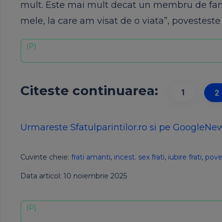
mult. Este mai mult decat un membru de famili
mele, la care am visat de o viata”, povesteste
Citeste continuarea:
1
2
Urmareste Sfatulparintilor.ro si pe GoogleNe
Cuvinte cheie:
frati amanti
,
incest. sex frati
,
iubire frati
,
pove
Data articol: 10 noiembrie 2025