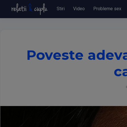
Stiri
Video
Probleme sex
Poveste adeva
c