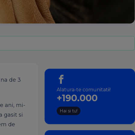
una de 3
Alatura-te comunitatii!
+190.000
e ani, mi-
Hai si tu!
 gasit si
tem de