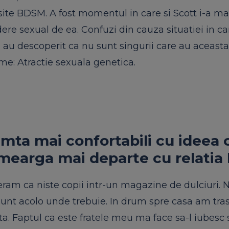
n site BDSM. A fost momentul in care si Scott i-a mar
dere sexual de ea. Confuzi din cauza situatiei in ca
si au descoperit ca nu sunt singurii care au aceasta
me: Atractie sexuala genetica.
simta mai confortabili cu ideea 
 mearga mai departe cu relatia l
eram ca niste copii intr-un magazine de dulciuri.
a sunt acolo unde trebuie. In drum spre casa am tr
a. Faptul ca este fratele meu ma face sa-l iubesc 