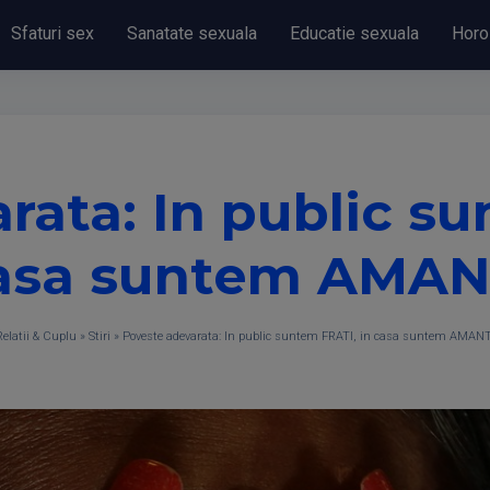
Sfaturi sex
Sanatate sexuala
Educatie sexuala
Horo
rata: In public su
asa suntem AMAN
Relatii & Cuplu
»
Stiri
»
Poveste adevarata: In public suntem FRATI, in casa suntem AMANT