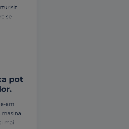
turisit
re se
ca pot
or.
 Ne-am
as masina
si mai