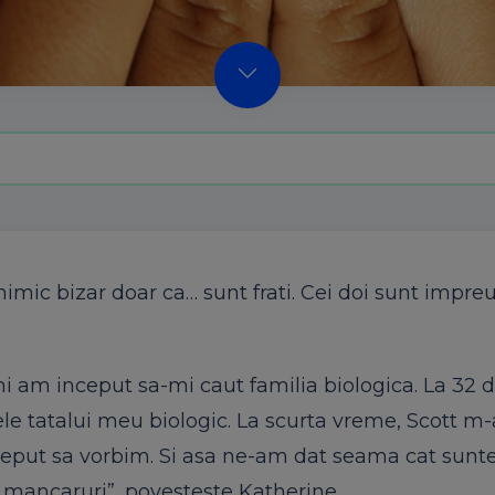
 nimic bizar doar ca… sunt frati. Cei doi sunt impre
ani am inceput sa-mi caut familia biologica. La 32 d
 tatalui meu biologic. La scurta vreme, Scott m-a
nceput sa vorbim. Si asa ne-am dat seama cat sun
i mancaruri”, povesteste Katherine.