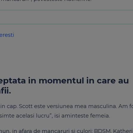
eresti
teptata in momentul in care au
ii.
in cap. Scott este versiunea mea masculina. Am f
simte acelasi lucru”, isi aminteste femeia.
mun, in afara de mancaruri si culori: BDSM. Katheri