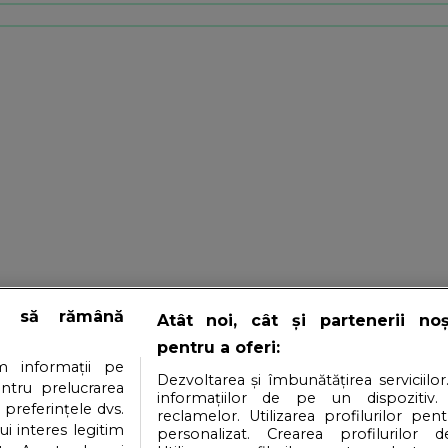
e să rămână
Atât noi, cât și partenerii no
pentru a oferi:
 informații pe
Dezvoltarea și îmbunătățirea serviciilor
entru prelucrarea
informațiilor de pe un dispozitiv.
 preferințele dvs.
reclamelor. Utilizarea profilurilor pen
ui interes legitim
personalizat. Crearea profilurilor d