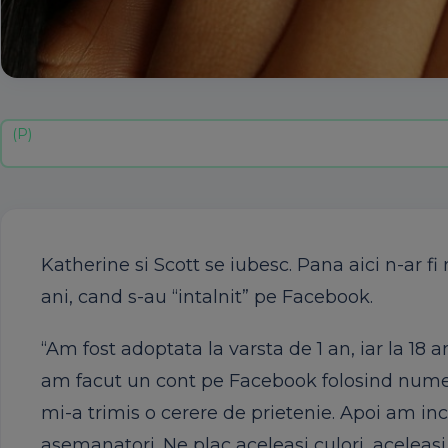
Katherine si Scott se iubesc. Pana aici n-ar fi
ani, cand s-au “intalnit” pe Facebook.
“Am fost adoptata la varsta de 1 an, iar la 18 
am facut un cont pe Facebook folosind numele
mi-a trimis o cerere de prietenie. Apoi am i
asemanatori. Ne plac aceleasi culori, aceleas