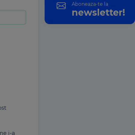
Aboneaza-te la
newsletter!
ost
ne i-a