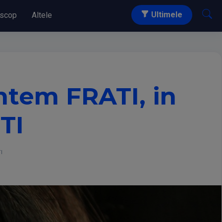
Ultimele
scop
Altele
ntem FRATI, in
TI
I