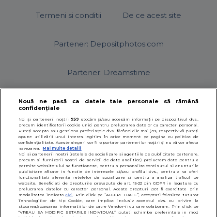
Termeni si conditii
De ce acest site
Partener: Depositphotos.com
Partener: Dreamstime
Nouă ne pasă ca datele tale personale să rămână
confidențiale
© 2026
SfatulParintilor.ro
.
Designed by Live Design
Noi și partenerii noștri
959
stocăm și/sau accesăm informații pe dispozitivul dvs.,
precum identificatorii cookie unici pentru prelucrarea datelor cu caracter personal.
Puteți accepta sau gestiona preferințele dvs. făcând clic mai jos, respectiv vă puteți
opune utilizării unui interes legitim în orice moment pe pagina cu politica de
confidențialitate. Aceste alegeri vor fi raportate partenerilor noștri și nu vă vor afecta
navigarea.
Mai multe detalii
Noi si partenerii nostri (retelele de socializare si agentiile de publicitate partenere,
precum si furnizorii nostri de servicii de date analitice) prelucram date pentru a
permite website-ului sa functioneze, pentru a personaliza continutul si anunturile
publicitare afisate in functie de interesele si/sau profilul dvs., pentru a va oferi
functionalitati aferente retelelor de socializare si pentru a analiza traficul pe
website. Beneficiati de drepturile prevazute de art. 15-22 din GDPR in legatura cu
prelucrarea datelor cu caracter personal. Aceste drepturi pot fi exercitate prin
modalitatea indicata
aici
. Prin click pe “ACCEPT TOATE”, acceptati folosirea tuturor
Tehnologiilor de tip Cookie, care implica inclusiv acceptul dvs. cu privire la
stocarea/accesarea informatiilor de catre Vendor-ii cu care colaboram. Prin click pe
“VREAU SA MODIFIC SETARILE INDIVIDUAL” puteti schimba preferintele in mod