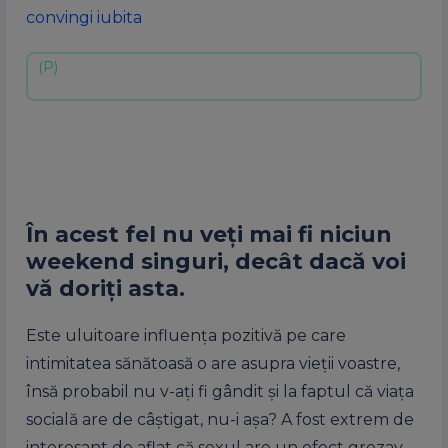
convingi iubita
În acest fel nu veți mai fi niciun
weekend singuri, decât dacă voi
vă doriți asta.
Este uluitoare influența pozitivă pe care
intimitatea sănătoasă o are asupra vieții voastre,
însă probabil nu v-ați fi gândit și la faptul că viața
socială are de câștigat, nu-i așa? A fost extrem de
interesant de aflat că sexul are un efect grozav