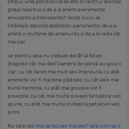
timpul unei petreceri să se afle în centrul atenției
grație talentului de a-și aminti evenimente
amuzante și interesante?! Acest lucru se
întâmplă datorită abilităților partenerilor de a-și
aminti o mulțime de amănunte și de a le reda cât
mai clar.
Iar pentru asta nu trebuie decât să faceți
dragoste cât mai des! Oamenii de știință au spus-o
clar: cu cât faceți mai mult sex împreună, cu atât
amintirile vor fi mai bine păstrate; cu cât este mai
bună memoria, cu atât mai grozave vor fi
poveștile; cu cât mai multe povești fantastice veți
spune, cu atât mai multe invitații la petreceri veți
primi.
Nu rata nici:
Vrei sa faci sex mai des? Iata cum sa-ti