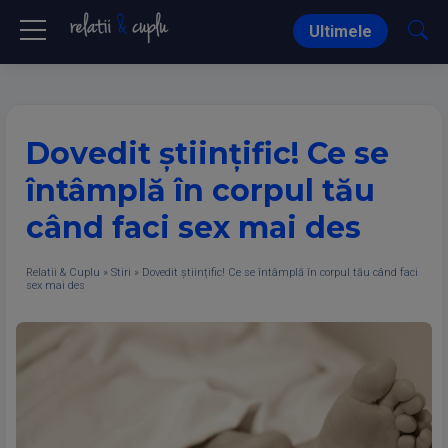
Ultimele
Dovedit științific! Ce se
întâmplă în corpul tău
când faci sex mai des
Relatii & Cuplu
»
Stiri
»
Dovedit științific! Ce se întâmplă în corpul tău când faci
sex mai des