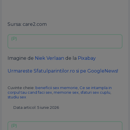
Sursa: care2.com
Imagine de
Niek Verlaan
de la
Pixabay
Urmareste Sfatulparintilor.ro si pe GoogleNews!
Cuvinte cheie:
beneficii sex memorie
,
Ce se intampla in
corpul tau cand faci sex
,
memorie sex
,
sfaturi sex cuplu
,
studiu sex
Data articol: 5 iunie 2026