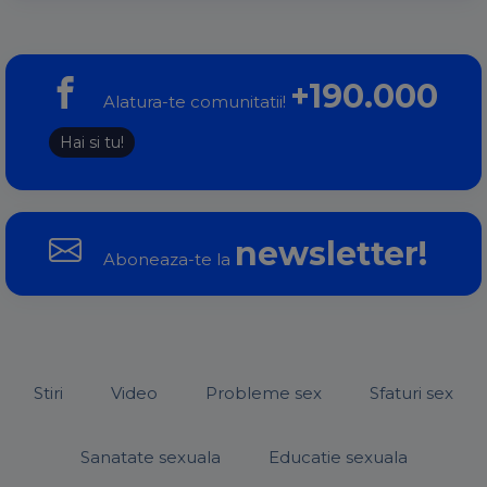
+190.000
Alatura-te comunitatii!
Hai si tu!
newsletter!
Aboneaza-te la
Stiri
Video
Probleme sex
Sfaturi sex
Sanatate sexuala
Educatie sexuala