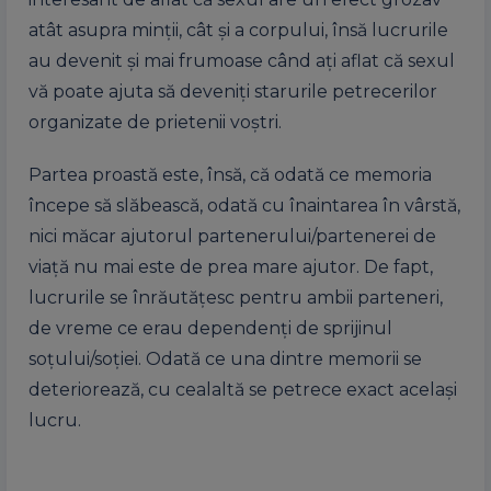
atât asupra minții, cât și a corpului, însă lucrurile
au devenit și mai frumoase când ați aflat că sexul
vă poate ajuta să deveniți starurile petrecerilor
organizate de prietenii voștri.
Partea proastă este, însă, că odată ce memoria
începe să slăbească, odată cu înaintarea în vârstă,
nici măcar ajutorul partenerului/partenerei de
viață nu mai este de prea mare ajutor. De fapt,
lucrurile se înrăutățesc pentru ambii parteneri,
de vreme ce erau dependenți de sprijinul
soțului/soției. Odată ce una dintre memorii se
deteriorează, cu cealaltă se petrece exact același
lucru.