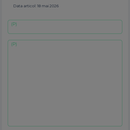
Data articol: 18 mai 2026