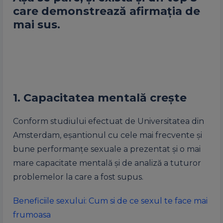
care demonstrează afirmația de
mai sus.
1. Capacitatea mentală crește
Conform studiului efectuat de Universitatea din
Amsterdam, eșantionul cu cele mai frecvente și
bune performanțe sexuale a prezentat și o mai
mare capacitate mentală și de analiză a tuturor
problemelor la care a fost supus.
Beneficiile sexului: Cum si de ce sexul te face mai
frumoasa