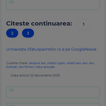
Citeste continuarea:
1
2
3
Urmareste Sfatulparintilor.ro si pe GoogleNews!
Cuvinte cheie:
despre sex
,
relatii cuplu
,
relatii sex
,
sex
,
sex
barbati
,
sex femei
,
viata sexuala
Data articol: 22 decembrie 2025