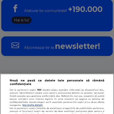
+190.000
Alatura-te comunitatii!
Hai si tu!
newsletter!
Aboneaza-te la
Stiri
Video
Probleme sex
Sfaturi sex
Nouă ne pasă ca datele tale personale să rămână
confidențiale
Noi și partenerii noștri
959
stocăm și/sau accesăm informații pe dispozitivul dvs.,
Sanatate sexuala
Educatie sexuala
precum identificatorii cookie unici pentru prelucrarea datelor cu caracter personal.
Puteți accepta sau gestiona preferințele dvs. făcând clic mai jos, respectiv vă puteți
opune utilizării unui interes legitim în orice moment pe pagina cu politica de
confidențialitate. Aceste alegeri vor fi raportate partenerilor noștri și nu vă vor afecta
navigarea.
Mai multe detalii
Termeni si conditii
De ce acest site
Noi si partenerii nostri (retelele de socializare si agentiile de publicitate partenere,
precum si furnizorii nostri de servicii de date analitice) prelucram date pentru a