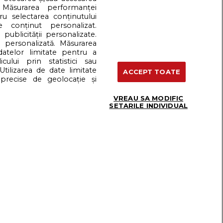
 Măsurarea performanței
tru selectarea conținutului
e conținut personalizat.
 publicității personalizate.
e personalizată. Măsurarea
 datelor limitate pentru a
cului prin statistici sau
 sexuala
Termeni si conditii
Utilizarea de date limitate
ACCEPT TOATE
precise de geolocație și
VREAU SA MODIFIC
Dreamstime
SETARILE INDIVIDUAL