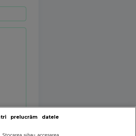
ștri prelucrăm datele
. Stocarea și/sau accesarea