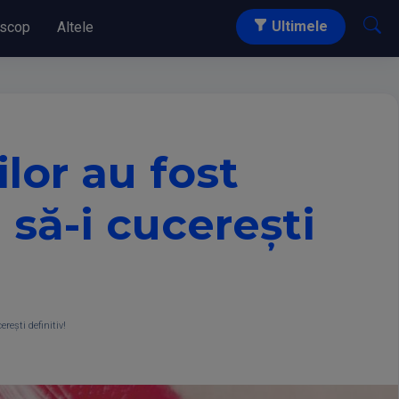
Ultimele
scop
Altele
lor au fost
 să-i cucerești
rești definitiv!