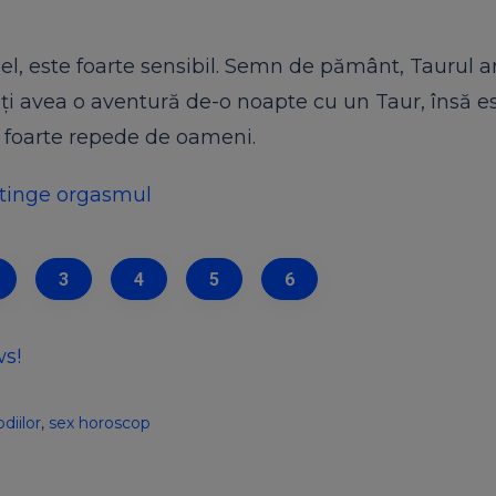
 el, este foarte sensibil. Semn de pământ, Taurul a
Poți avea o aventură de-o noapte cu un Taur, însă e
ă foarte repede de oameni.
 atinge orgasmul
3
4
5
6
ws!
diilor
,
sex horoscop