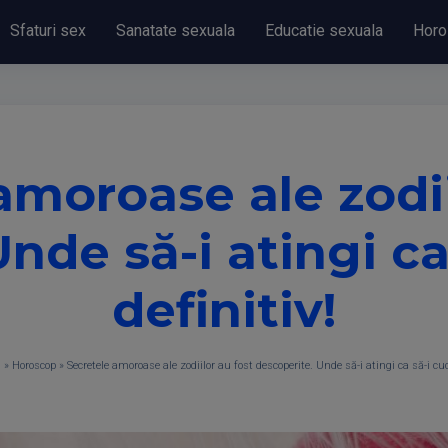
Sfaturi sex
Sanatate sexuala
Educatie sexuala
Horo
amoroase ale zodii
nde să-i atingi ca
definitiv!
u
»
Horoscop
»
Secretele amoroase ale zodiilor au fost descoperite. Unde să-i atingi ca să-i cuce