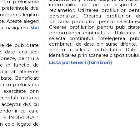
entru prelucrarea
informațiilor de pe un dispozitiv.
 preferințele dvs.
reclamelor. Utilizarea profilurilor pen
ui interes legitim
personalizat. Crearea profilurilor d
e. Aceste alegeri
Utilizarea profilurilor pentru selectarea
Crearea profilurilor pentru publicitat
ta navigarea.
Mai
performanței conținutului. Utilizarea
selecta conținutul. Înțelegerea publi
sex
Sfaturi sex
Sanatate sexuala
Educatie
combinații de date din surse diferite. 
ile de publicitate
pentru a selecta publicitatea. Date 
 date analitice)
identificarea prin scanarea dispozitivului.
ioneze, pentru a
 site
Partener: Depositphotos.com
Partener: 
Listă parteneri (furnizori)
ate in functie de
onalitati aferente
bsite. Beneficiati
ra cu prelucrarea
© 2026
SfatulParintilor.ro
.
Designed by Live Design
 exercitate prin
cceptati folosirea
v acceptul dvs. cu
Vendor-ii cu care
ILE INDIVIDUAL”
in cele legate de