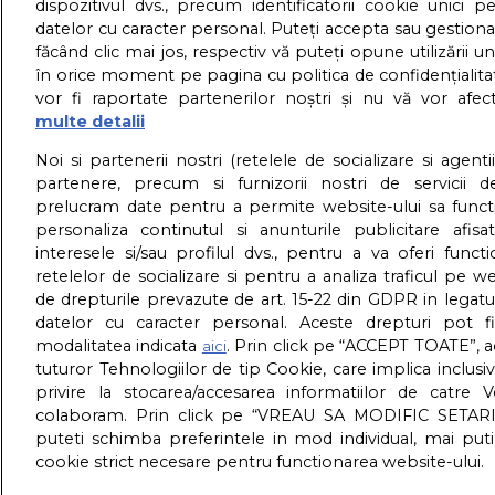
dispozitivul dvs., precum identificatorii cookie unici p
datelor cu caracter personal. Puteți accepta sau gestiona
făcând clic mai jos, respectiv vă puteți opune utilizării un
în orice moment pe pagina cu politica de confidențialitat
vor fi raportate partenerilor noștri și nu vă vor afec
multe detalii
Stiri
Video
Probleme 
Noi si partenerii nostri (retelele de socializare si agenti
partenere, precum si furnizorii nostri de servicii de
prelucram date pentru a permite website-ului sa funct
De ce acest
personaliza continutul si anunturile publicitare afis
interesele si/sau profilul dvs., pentru a va oferi functi
retelelor de socializare si pentru a analiza traficul pe we
de drepturile prevazute de art. 15-22 din GDPR in legatu
datelor cu caracter personal. Aceste drepturi pot fi
modalitatea indicata
. Prin click pe “ACCEPT TOATE”, a
aici
tuturor Tehnologiilor de tip Cookie, care implica inclusi
privire la stocarea/accesarea informatiilor de catre 
colaboram. Prin click pe “VREAU SA MODIFIC SETAR
puteti schimba preferintele in mod individual, mai put
cookie strict necesare pentru functionarea website-ului.