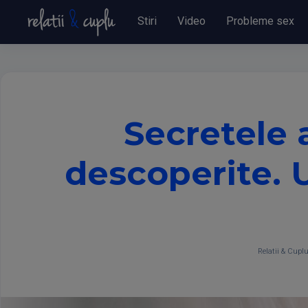
Stiri
Video
Probleme sex
Secretele 
descoperite. U
Relatii & Cupl