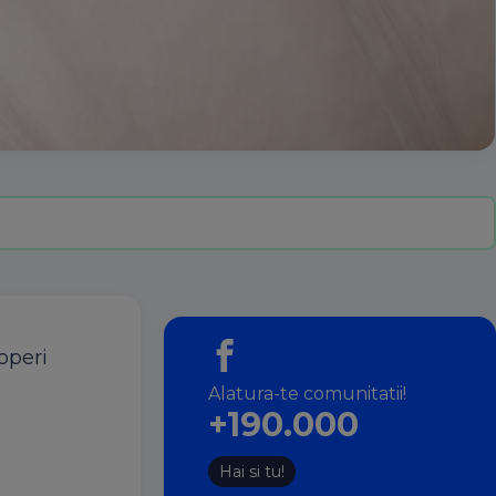
operi
Alatura-te comunitatii!
+190.000
Hai si tu!