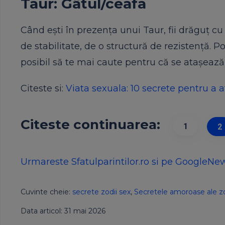
Taur: Gâtul/ceafa
Când ești în prezența unui Taur, fii drăguț cu
de stabilitate, de o structură de rezistență. 
posibil să te mai caute pentru că se atașeaz
Citeste si:
Viata sexuala: 10 secrete pentru a
Citeste continuarea:
1
2
Urmareste Sfatulparintilor.ro si pe GoogleNe
Cuvinte cheie:
secrete zodii sex
,
Secretele amoroase ale zo
Data articol: 31 mai 2026