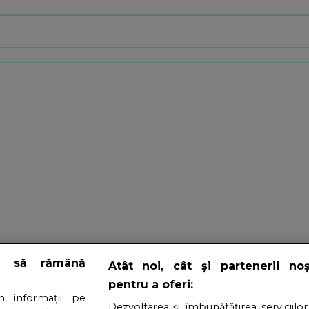
e să rămână
Atât noi, cât și partenerii no
pentru a oferi:
 informații pe
Dezvoltarea și îmbunătățirea serviciilor