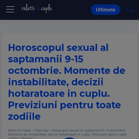
Ultimele
Horoscopul sexual al
saptamanii 9-15
octombrie. Momente de
instabilitate, decizii
hotaratoare in cuplu.
Previziuni pentru toate
zodiile
Relatii & Cuplu
»
Horoscop
»
Horoscopul sexual al saptamanii 9-15 octombrie.
Momente de instabilitate, decizii hotaratoare in cuplu. Previziuni pentru toate
zodiile
»
Pagina 2