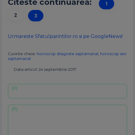
Citeste continuarea:
1
2
3
Urmareste Sfatulparintilor.ro si pe GoogleNews!
Cuvinte cheie:
horoscop dragoste saptamanal
,
horoscop sex
saptamanal
Data articol: 24 septembrie 2017