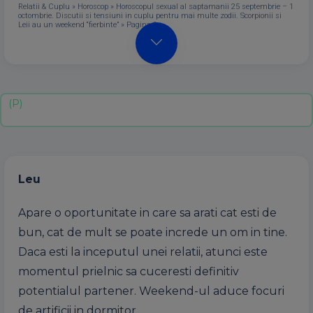
Relatii & Cuplu
»
Horoscop
»
Horoscopul sexual al saptamanii 25 septembrie – 1
octombrie. Discutii si tensiuni in cuplu pentru mai multe zodii. Scorpionii si
Leii au un weekend “fierbinte”
»
Pagina 2
Leu
Apare o oportunitate in care sa arati cat esti de
bun, cat de mult se poate increde un om in tine.
Daca esti la inceputul unei relatii, atunci este
momentul prielnic sa cuceresti definitiv
potentialul partener. Weekend-ul aduce focuri
de artificii in dormitor.