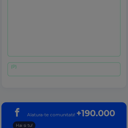
+190.000
Alatura-te comunitatii!
Hai si tu!