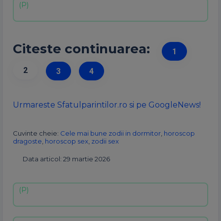
Citeste continuarea:
1
2
3
4
Urmareste Sfatulparintilor.ro si pe GoogleNews!
Cuvinte cheie:
Cele mai bune zodii in dormitor
,
horoscop
dragoste
,
horoscop sex
,
zodii sex
Data articol: 29 martie 2026