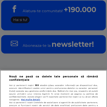
+190.000
Alatura-te comunitatii!
Hai si tu!
newsletter!
Aboneaza-te la
Stiri
Video
Probleme sex
Sfaturi sex
Nouă ne pasă ca datele tale personale să rămână
confidențiale
Noi și partenerii noștri
959
stocăm și/sau accesăm informații pe dispozitivul dvs.,
Sanatate sexuala
Educatie sexuala
precum identificatorii cookie unici pentru prelucrarea datelor cu caracter personal.
Puteți accepta sau gestiona preferințele dvs. făcând clic mai jos, respectiv vă puteți
opune utilizării unui interes legitim în orice moment pe pagina cu politica de
confidențialitate. Aceste alegeri vor fi raportate partenerilor noștri și nu vă vor afecta
navigarea.
Mai multe detalii
Termeni si conditii
De ce acest site
Noi si partenerii nostri (retelele de socializare si agentiile de publicitate partenere,
precum si furnizorii nostri de servicii de date analitice) prelucram date pentru a