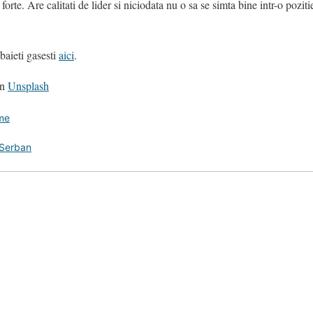
orte. Are calitati de lider si niciodata nu o sa se simta bine intr-o pozit
baieti gasesti
aici
.
n
Unsplash
ume
 Serban