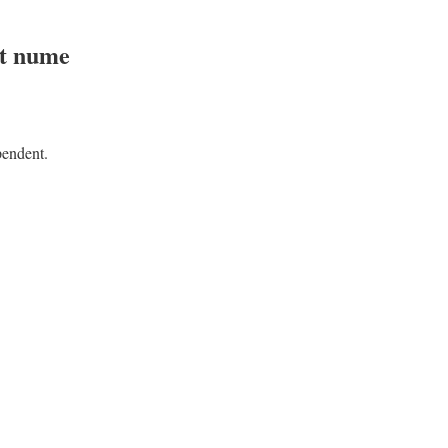
st nume
ependent.