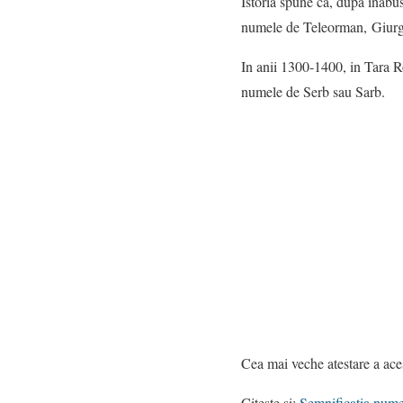
Istoria spune ca, dupa inabus
numele de Teleorman, Giurgi
In anii 1300-1400, in Tara 
numele de Serb sau Sarb.
Cea mai veche atestare a ace
Citeste si:
Semnificatia nume