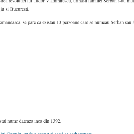
irea revolutiei lui Tudor Vladimirescu, urmasii familiei Serban s-au mut
u si Bucuresti.
Romaneasca, se pare ca existau 13 persoane care se numeau Serban sau S
stui nume dateaza inca din 1392.
lui Cosmin, unde a aparut si cand se sarbatoreste