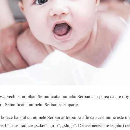
, vechi si nobiliar. Semnificatia numelui Serban s-ar parea ca are origi
ri. Semnificatia numelui Serban este aparte.
si boteze baiatul cu numele Serban ar trebui sa afle ca acest nume este
erb” si se traduce „sclav”, „rob”, „sluga”. De asemenea are legaturi rel