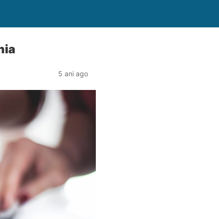
nia
5 ani ago