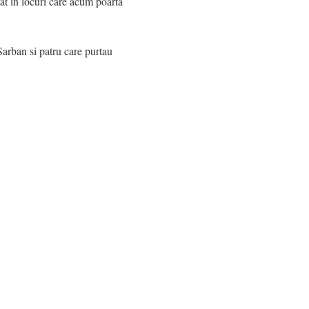
at in locuri care acum poarta
arban si patru care purtau