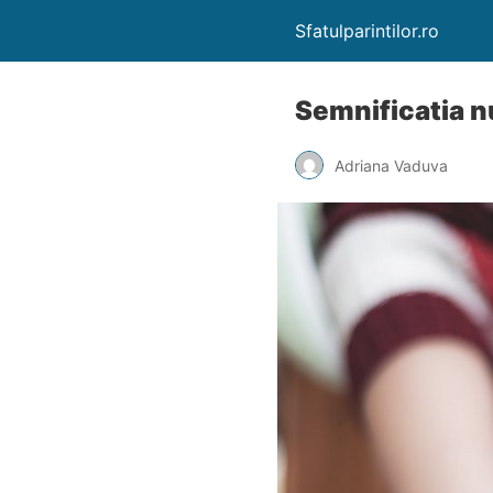
Sfatulparintilor.ro
Semnificatia n
Adriana Vaduva