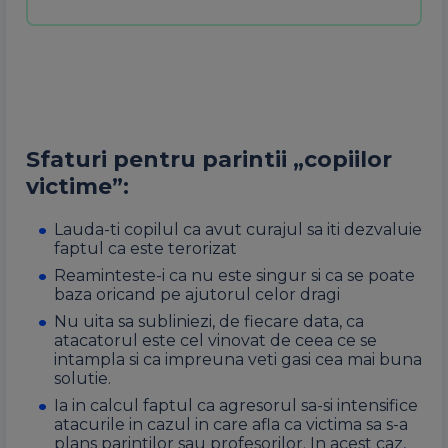
Sfaturi pentru parintii „copiilor
victime”:
Lauda-ti copilul ca avut curajul sa iti dezvaluie
faptul ca este terorizat
Reaminteste-i ca nu este singur si ca se poate
baza oricand pe ajutorul celor dragi
N
u uita sa subliniezi, de fiecare data, ca
atacatorul este cel vinovat de ceea ce se
intampla si ca impreuna veti gasi cea mai buna
solutie.
I
a in calcul faptul ca agresorul sa-si intensifice
atacurile in cazul in care afla ca victima sa s-a
plans parintilor sau profesorilor. In acest caz,