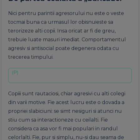
Nici pentru parintii agresorului nu este o veste
tocmai buna ca urmasul lor obisnuieste sa
terorizeze alti copii. Insa oricat ar fi de greu,
trebuie luate masuri imediat. Comportamentul
agresiv si antisocial poate degenera odata cu
trecerea timpului.
Copiii sunt rautaciosi, chiar agresivi cu alti colegi
din varii motive. Fie acest lucru este o dovada a
propriei slabiciuni: se simt nesiguri si atunci nu
stiu cum sa interactioneze cu ceilalti. Fie
considera ca asa vor fi mai populari in randul
celorlalti. Fie, pur si simplu, nu-si dau seama de