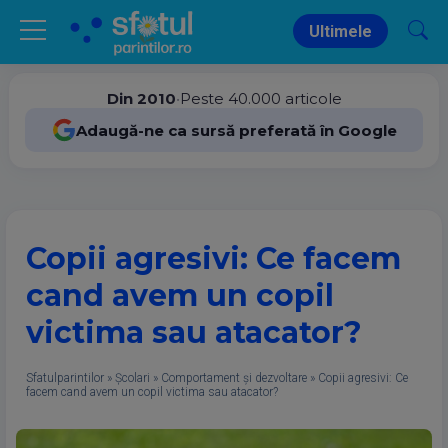
Ultimele
Din 2010
•
Peste 40.000 articole
Adaugă-ne ca sursă preferată în Google
Copii agresivi: Ce facem
cand avem un copil
victima sau atacator?
Sfatulparintilor
»
Școlari
»
Comportament și dezvoltare
»
Copii agresivi: Ce
facem cand avem un copil victima sau atacator?