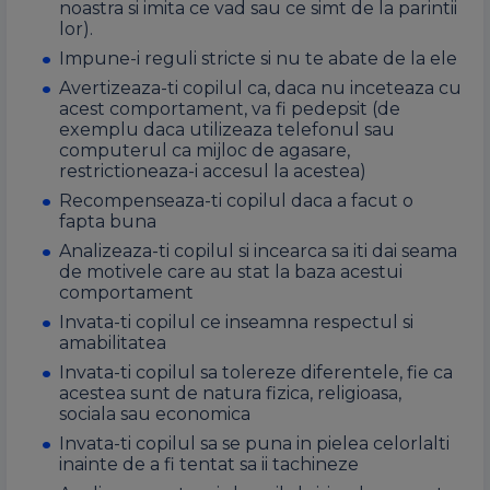
noastra si imita ce vad sau ce simt de la parintii
lor).
Impune-i reguli stricte si nu te abate de la ele
Avertizeaza-ti copilul ca, daca nu inceteaza cu
acest comportament, va fi pedepsit (de
exemplu daca utilizeaza telefonul sau
computerul ca mijloc de agasare,
restrictioneaza-i accesul la acestea)
R
ecompenseaza-ti copilul daca a facut o
fapta buna
A
nalizeaza-ti copilul si incearca sa iti dai seama
de motivele care au stat la baza acestui
comportament
I
nvata-ti copilul ce inseamna respectul si
amabilitatea
I
nvata-ti copilul sa tolereze diferentele, fie ca
acestea sunt de natura fizica, religioasa,
sociala sau economica
I
nvata-ti copilul sa se puna in pielea celorlalti
inainte de a fi tentat sa ii tachineze