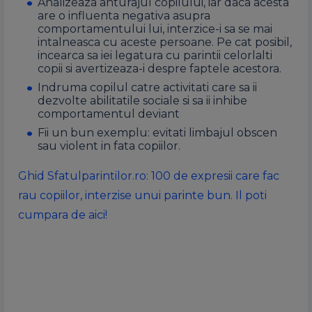
A
nalizeaza anturajul copilului, iar daca acesta
are o influenta negativa asupra
comportamentului lui, interzice-i sa se mai
intalneasca cu aceste persoane. Pe cat posibil,
incearca sa iei legatura cu parintii celorlalti
copii si avertizeaza-i despre faptele acestora.
I
ndruma copilul catre activitati care sa ii
dezvolte abilitatile sociale si sa ii inhibe
comportamentul deviant
F
ii un bun exemplu: evitati limbajul obscen
sau violent in fata copiilor.
Ghid Sfatulparintilor.ro: 100 de expresii care fac
rau copiilor, interzise unui parinte bun. Il poti
cumpara de aici!