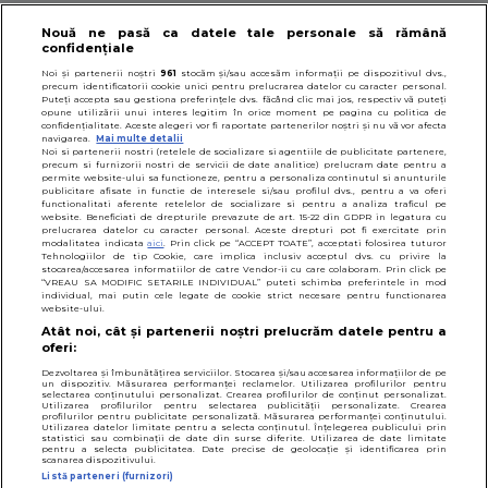
Nouă ne pasă ca datele tale personale să rămână
confidențiale
© 2026
SfatulParintilor.ro
.
Designed by Live Design
Noi și partenerii noștri
961
stocăm și/sau accesăm informații pe dispozitivul dvs.,
precum identificatorii cookie unici pentru prelucrarea datelor cu caracter personal.
Puteți accepta sau gestiona preferințele dvs. făcând clic mai jos, respectiv vă puteți
opune utilizării unui interes legitim în orice moment pe pagina cu politica de
confidențialitate. Aceste alegeri vor fi raportate partenerilor noștri și nu vă vor afecta
navigarea.
Mai multe detalii
Noi si partenerii nostri (retelele de socializare si agentiile de publicitate partenere,
precum si furnizorii nostri de servicii de date analitice) prelucram date pentru a
permite website-ului sa functioneze, pentru a personaliza continutul si anunturile
publicitare afisate in functie de interesele si/sau profilul dvs., pentru a va oferi
functionalitati aferente retelelor de socializare si pentru a analiza traficul pe
website. Beneficiati de drepturile prevazute de art. 15-22 din GDPR in legatura cu
prelucrarea datelor cu caracter personal. Aceste drepturi pot fi exercitate prin
modalitatea indicata
aici
. Prin click pe “ACCEPT TOATE”, acceptati folosirea tuturor
Tehnologiilor de tip Cookie, care implica inclusiv acceptul dvs. cu privire la
stocarea/accesarea informatiilor de catre Vendor-ii cu care colaboram. Prin click pe
“VREAU SA MODIFIC SETARILE INDIVIDUAL” puteti schimba preferintele in mod
individual, mai putin cele legate de cookie strict necesare pentru functionarea
website-ului.
Atât noi, cât și partenerii noștri prelucrăm datele pentru a
oferi:
Dezvoltarea și îmbunătățirea serviciilor. Stocarea și/sau accesarea informațiilor de pe
un dispozitiv. Măsurarea performanței reclamelor. Utilizarea profilurilor pentru
selectarea conținutului personalizat. Crearea profilurilor de conținut personalizat.
Utilizarea profilurilor pentru selectarea publicității personalizate. Crearea
profilurilor pentru publicitate personalizată. Măsurarea performanței conținutului.
Utilizarea datelor limitate pentru a selecta conținutul. Înțelegerea publicului prin
statistici sau combinații de date din surse diferite. Utilizarea de date limitate
pentru a selecta publicitatea. Date precise de geolocație și identificarea prin
scanarea dispozitivului.
Listă parteneri (furnizori)