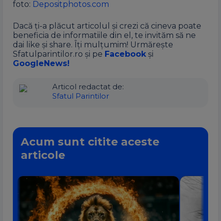
foto:
Depositphotos.com
Dacă ți-a plăcut articolul și crezi că cineva poate
beneficia de informatiile din el, te invităm să ne
dai like și share. Îți mulțumim! Urmărește
Sfatulparintilor.ro și pe
Facebook
și
GoogleNews!
Articol redactat de:
Sfatul Parintilor
Acum sunt citite aceste
articole