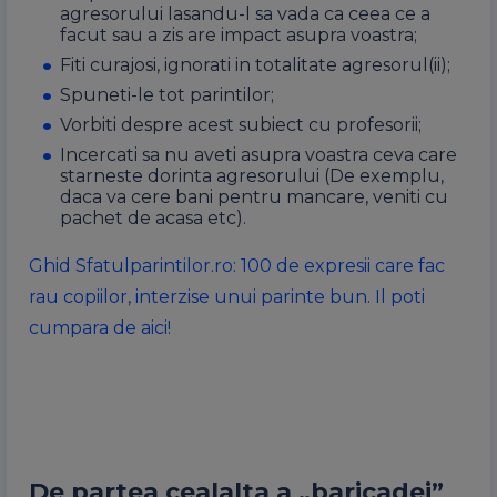
agresorului lasandu-l sa vada ca ceea ce a
facut sau a zis are impact asupra voastra;
Fiti curajosi, ignorati in totalitate agresorul(ii);
Spuneti-le tot parintilor;
Vorbiti despre acest subiect cu profesorii;
Incercati sa nu aveti asupra voastra ceva care
starneste dorinta agresorului (De exemplu,
daca va cere bani pentru mancare, veniti cu
pachet de acasa etc).
Ghid Sfatulparintilor.ro: 100 de expresii care fac
rau copiilor, interzise unui parinte bun. Il poti
cumpara de aici!
De partea cealalta a „baricadei”