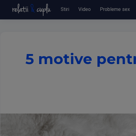
Stiri
Video
Probleme sex
5 motive pent