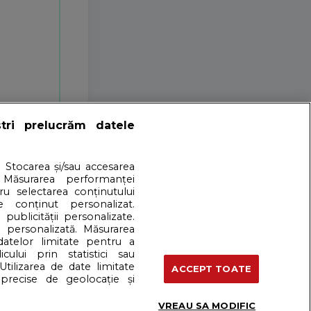
ștri prelucrăm datele
. Stocarea și/sau accesarea
 Măsurarea performanței
tru selectarea conținutului
e conținut personalizat.
 publicității personalizate.
e personalizată. Măsurarea
 datelor limitate pentru a
cului prin statistici sau
 sexuala
Termeni si conditii
Utilizarea de date limitate
ACCEPT TOATE
precise de geolocație și
VREAU SA MODIFIC
Dreamstime