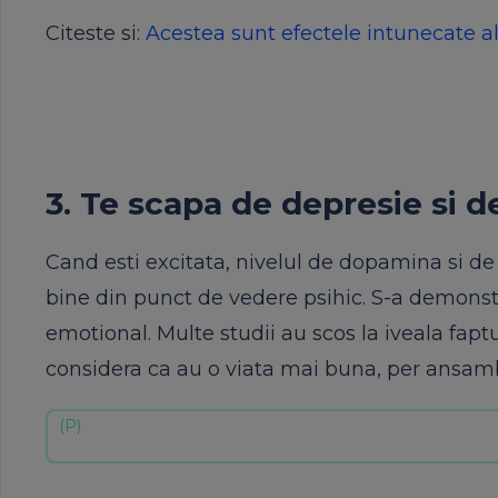
Citeste si:
Acestea sunt efectele intunecate ale
3. Te scapa de depresie si d
Cand esti excitata, nivelul de dopamina si de
bine din punct de vedere psihic. S-a demons
emotional. Multe studii au scos la iveala fapt
considera ca au o viata mai buna, per ansam