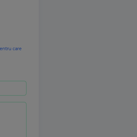
entru care