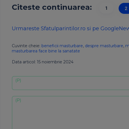
Citeste continuarea:
1
2
Urmareste Sfatulparintilor.ro si pe GoogleNe
Cuvinte cheie:
beneficii masturbare
,
despre masturbare
,
m
masturbarea face bine la sanatate
Data articol: 15 noiembrie 2024