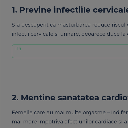
1. Previne infectiile cervical
S-a descoperit ca masturbarea reduce riscul d
infectii cervicale si urinare, deoarece duce la 
2. Mentine sanatatea cardio
Femeile care au mai multe orgasme – indifere
mai mare impotriva afectiunilor cardiace si a 