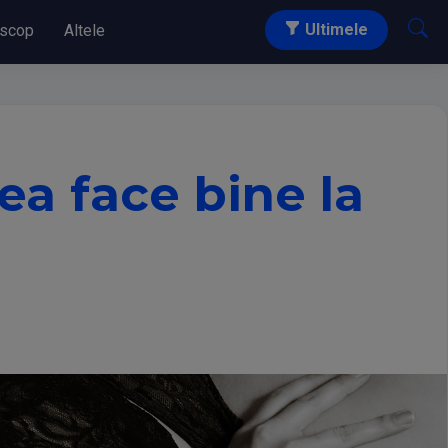
Ultimele
scop
Altele
a face bine la