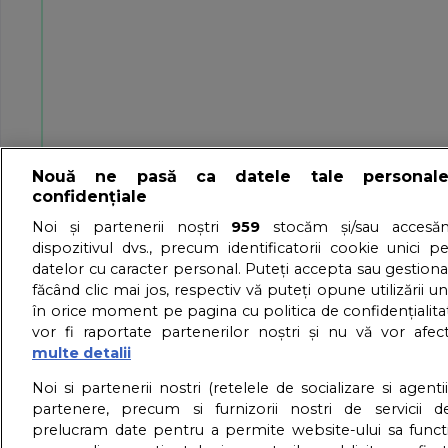
Nouă ne pasă ca datele tale personal
confidențiale
Noi și partenerii noștri
959
stocăm și/sau accesăm
dispozitivul dvs., precum identificatorii cookie unici p
datelor cu caracter personal. Puteți accepta sau gestiona
făcând clic mai jos, respectiv vă puteți opune utilizării un
în orice moment pe pagina cu politica de confidențialitat
vor fi raportate partenerilor noștri și nu vă vor afec
multe detalii
Stiri
Video
Probleme 
Noi si partenerii nostri (retelele de socializare si agenti
partenere, precum si furnizorii nostri de servicii de
prelucram date pentru a permite website-ului sa funct
De ce acest