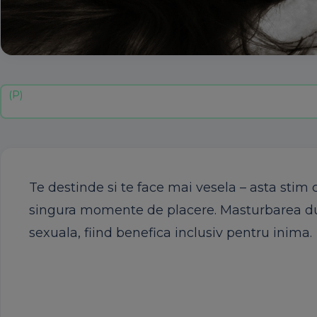
Te destinde si te face mai vesela – asta stim cu
singura momente de placere. Masturbarea duc
sexuala, fiind benefica inclusiv pentru inima.