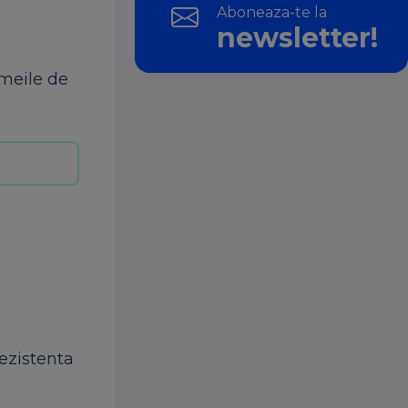
Aboneaza-te la
newsletter!
emeile de
ezistenta