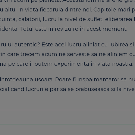
ita vin acum pe planeta. Aceasta lumina si energie 
 altul in viata fiecaruia dintre noi. Capitole mari
cuinta, calatorii, lucru la nivel de suflet, eliberarea 
identa. Totul este in revizuire in acest moment.
rului autentic? Este acel lucru aliniat cu Iubirea si
rin care trecem acum ne serveste sa ne aliniem c
ina pe care il putem experimenta in viata noastra.
intotdeauna usoara. Poate fi inspaimantator sa nu 
ial cand lucrurile par sa se prabuseasca si la nive