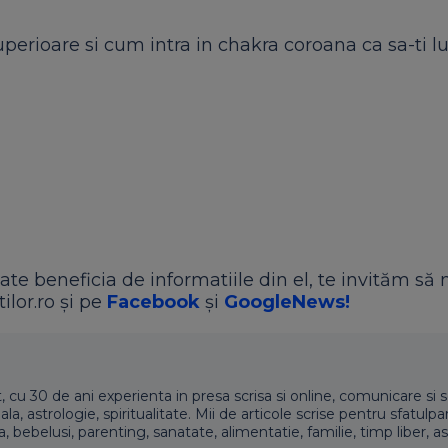
perioare si cum intra in chakra coroana ca sa-ti 
ate beneficia de informatiile din el, te invităm să 
ilor.ro și pe
Facebook
și
GoogleNews!
t, cu 30 de ani experienta in presa scrisa si online, comunicare si s
 astrologie, spiritualitate. Mii de articole scrise pentru sfatulpari
a, bebelusi, parenting, sanatate, alimentatie, familie, timp liber, as