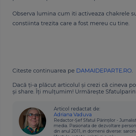
Observa lumina cum iti activeaza chakrele su
constiinta trezita care a fost mereu cu tine.
Citeste continuarea pe
DAMAIDEPARTE.RO
.
Dacă ți-a plăcut articolul și crezi că cineva po
și share. Îți mulțumim! Urmărește Sfatulparint
Articol redactat de:
Adriana Vaduva
Redactor-Șef Sfatul Părinților - Jurnalis
media. Pasionata de dezvoltare personala,
din anul 2011, in domenii diverse: sarcin