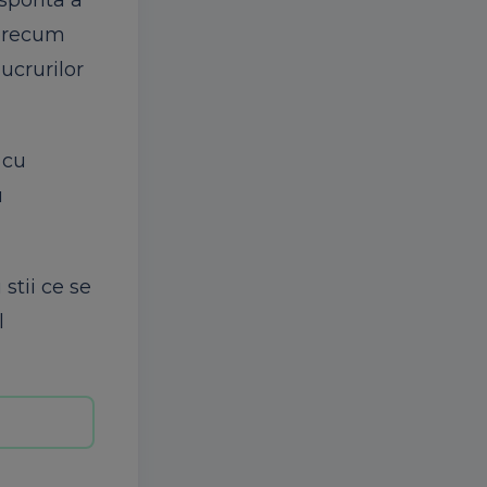
sporita a
 precum
lucrurilor
 cu
u
stii ce se
l