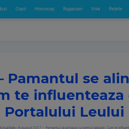
lusi
Copii
Horoscop
Rugaciuni
Vise
Rețete
– Pamantul se alin
um te influenteaza
Portalului Leului
Actualitate
»
8 august 2017 – Pamantul se aliniaza cu centrul galaxiei. Cum te influent