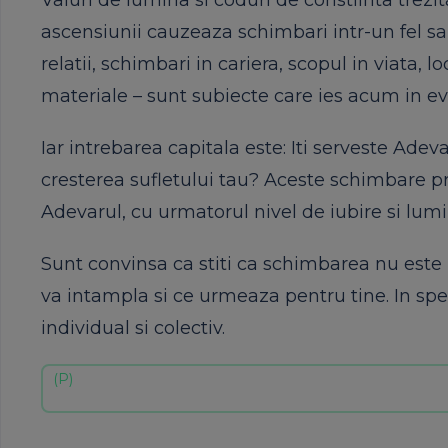
Valuri de lumina si coduri de constiinta trez
ascensiunii cauzeaza schimbari intr-un fel sau
relatii, schimbari in cariera, scopul in viata, lo
materiale – sunt subiecte care ies acum in ev
Iar intrebarea capitala este: Iti serveste Adeva
cresterea sufletului tau? Aceste schimbare p
Adevarul, cu urmatorul nivel de iubire si lum
Sunt convinsa ca stiti ca schimbarea nu este 
va intampla si ce urmeaza pentru tine. In spec
individual si colectiv.