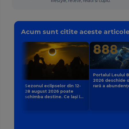
lifestyle, retete, relatii si cuplu.
Acum sunt citite aceste articol
Portalul Leului 8
2026 deschide o
rară a abundenț
Sezonul eclipselor din 12-
poate manifesta
28 august 2026 poate
zodie?
schimba destine. Ce lași în
urmă și ce viață nouă
începe pentru zodia ta?