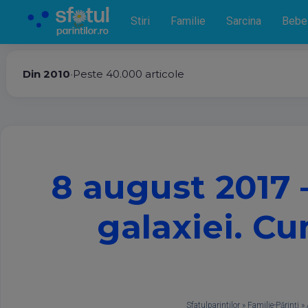
Stiri
Familie
Sarcina
Bebe
Din 2010
•
Peste 40.000 articole
8 august 2017 
galaxiei. C
Sfatulparintilor
»
Familie-Părinţi
»