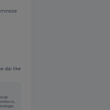
lumineze
ne dai like
ocial-
ntilor.ro,
trologie,