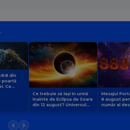
e
:8:8 din
 poartă
ei. Ce
 fiecare
Ce trebuie să lași în urmă
Mesajul Porta
înainte de Eclipsa de Soare
8 august pen
din 12 august? Universul
număr al dest
face loc unei vieți noi
la 9