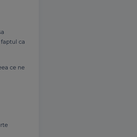
sa
 faptul ca
eea ce ne
arte