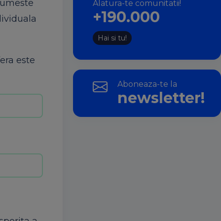
 numeste
Alatura-te comunitatii!
+190.000
dividuala
Hai si tu!
era este
Aboneaza-te la
newsletter!