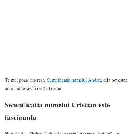
Te mai poate interesa:
Semnificatia numelui Andrei
, afla povestea
unui nume vechi de 870 de ani
Semnificatia numelui Cristian este
fascinanta
Numele de „Christos” vine de la verbul grecesc „chriein”- „a