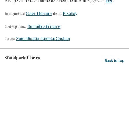
Alte peste 1000 de nume de baieti, de la A la Z, gasesti
aici
!
Imagine de
Олег Пензин
de la
Pixabay
Categories:
Semnificatii nume
Tags:
Semnificatia numelui Cristian
Sfatulparintilor.ro
Back to top